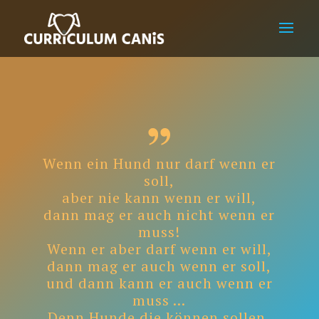
Wenn ein Hund nur darf wenn er
soll,
aber nie kann wenn er will,
dann mag er auch nicht wenn er
muss!
Wenn er aber darf wenn er will,
dann mag er auch wenn er soll,
und dann kann er auch wenn er
muss …
Denn Hunde die können sollen,